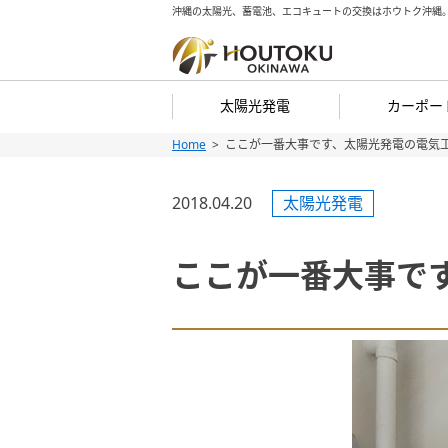
沖縄の太陽光、蓄電池、エコキュートの交換はホウトク沖縄
太陽光発電
カーポー
Home
ここが一番大事です、太陽光発電の電気
Skip
Skip
to
to
2018.04.20
太陽光発電
content
content
ここが一番大事で