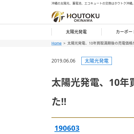
沖縄の太陽光、蓄電池、エコキュートの交換はホウトク沖縄
太陽光発電
カーポー
Home
太陽光発電、10年買取満期後の売電価格
Skip
Skip
to
to
2019.06.06
太陽光発電
content
content
太陽光発電、10
た!!
190603