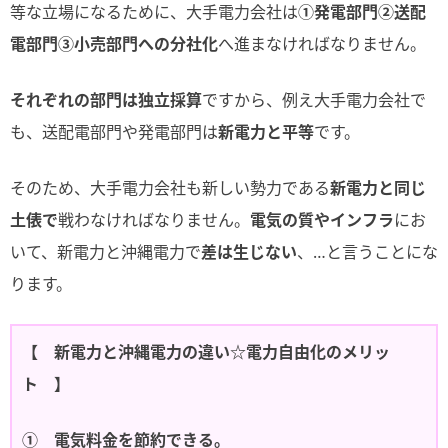
等な立場になるために、大手電力会社は
①発電部門②送配
電部門③小売部門への分社化
へ進まなければなりません。
それぞれの部門は独立採算
ですから、例え大手電力会社で
も、送配電部門や発電部門は
新電力と平等
です。
そのため、大手電力会社も新しい勢力である
新電力と同じ
土俵で
戦わなければなりません。
電気の質やインフラ
にお
いて、新電力と沖縄電力で
差は生じない
、…と言うことにな
ります。
【 新電力と沖縄電力の違い☆電力自由化のメリッ
ト 】
① 電気料金を節約できる。