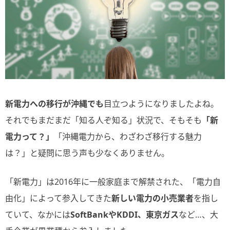
新電力への移行が沖縄でも
目立つようになりましたよね。
それでもまだまだ「知る人ぞ知る」状況で、そもそも
「新
電力って？」
「沖縄電力から、わざわざ移行する魅力
は？」と疑問に思う声も少なくありません。
「新電力」は2016年に一般家庭まで解禁された、「電力自
由化」によって参入してきた
新しい電力の小売業者
を指し
ていて、なかには
SoftBankやKDDI、東京ガス
など…、大