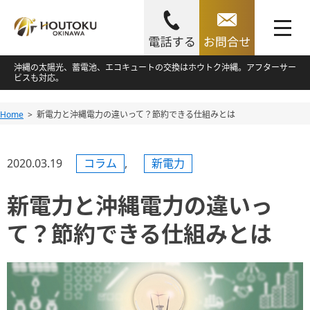
toggle
navigation
Skip
沖縄の太陽光、蓄電池、エコキュートの交換はホウトク沖縄。アフターサー
ビスも対応。
to
content
Skip
Home
新電力と沖縄電力の違いって？節約できる仕組みとは
to
content
2020.03.19
コラム
,
新電力
新電力と沖縄電力の違いっ
て？節約できる仕組みとは