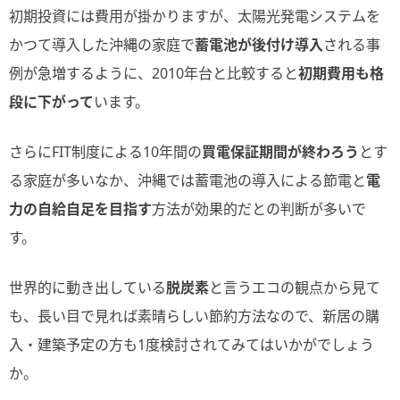
初期投資には費用が掛かりますが、太陽光発電システムを
かつて導入した沖縄の家庭で
蓄電池が後付け導入
される事
例が急増するように、2010年台と比較すると
初期費用も格
段に下がって
います。
さらにFIT制度による10年間の
買電保証期間が終わろう
とす
る家庭が多いなか、沖縄では蓄電池の導入による節電と
電
力の自給自足を目指す
方法が効果的だとの判断が多いで
す。
世界的に動き出している
脱炭素
と言うエコの観点から見て
も、長い目で見れば素晴らしい節約方法なので、新居の購
入・建築予定の方も1度検討されてみてはいかがでしょう
か。