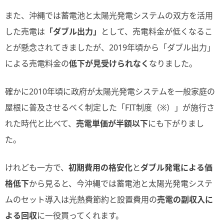
また、沖縄では蓄電池と太陽光発電システムの双方を活用
した売電は
「ダブル出力」
として、売電料金が低くなるこ
とが懸念されてきましたが、2019年頃から「ダブル出力」
による売電料金の
低下が見受けられなく
なりました。
確かに2010年頃に政府が太陽光発電システムを一般家庭の
屋根に普及させるべく制定した「FIT制度（※）」が施行さ
れた時代と比べて、
売電単価が半額以下
にも下がりまし
た。
けれども一方で、
初期費用の格安化
と
ダブル発電による価
格低下
から見ると、今沖縄では蓄電池と太陽光発電システ
ムのセット導入は光熱費節約と設置費用の
売電の副収入に
よる回収
に一役買ってくれます。