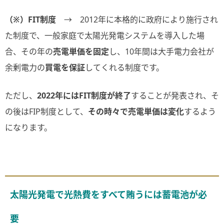
（※）FIT制度
→ 2012年に本格的に政府により施行され
た制度で、一般家庭で太陽光発電システムを導入した場
合、その年の
売電単価を固定
し、10年間は大手電力会社が
余剰電力の
買電を保証
してくれる制度です。
ただし、
2022年にはFIT制度が終了
することが発表され、そ
の後はFIP制度として、
その時々で売電単価は変化
するよう
になります。
太陽光発電で光熱費をすべて賄うには蓄電池が必
要