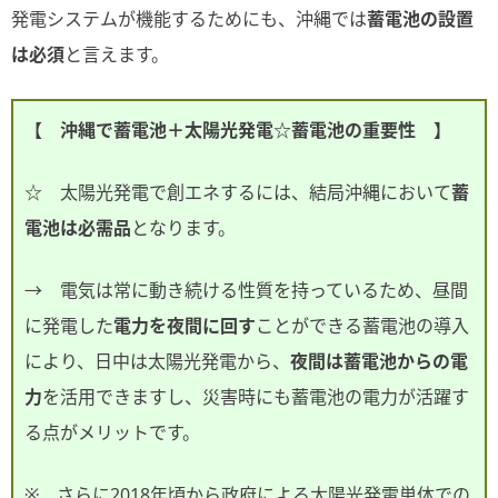
発電システムが機能するためにも、沖縄では
蓄電池の設置
は必須
と言えます。
【 沖縄で蓄電池＋太陽光発電☆蓄電池の重要性 】
☆ 太陽光発電で創エネするには、結局沖縄において
蓄
電池は必需品
となります。
→ 電気は常に動き続ける性質を持っているため、昼間
に発電した
電力を夜間に回す
ことができる蓄電池の導入
により、日中は太陽光発電から、
夜間は蓄電池からの電
力
を活用できますし、災害時にも蓄電池の電力が活躍す
る点がメリットです。
※ さらに2018年頃から政府による太陽光発電単体での