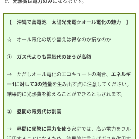
で、
光熱費は電力のみ
になる訳です。
【 沖縄で蓄電池＋太陽光発電☆オール電化の魅力 】
☆ オール電化の切り替えは得なのか損なのか
① ガス代よりも電気代のほうが高額
→ ただしオール電化のエコキュートの場合、
エネルギ
ー1に対して3の熱量
を生み出す点に注意してください。
結果的に光熱費を抑えることができるともされます。
② 昼間の電気代は割高
→
昼間に頻繁に電力を使う
家庭では、高い電力をフル
活用することになるため、結果的に言えばガスを併用す