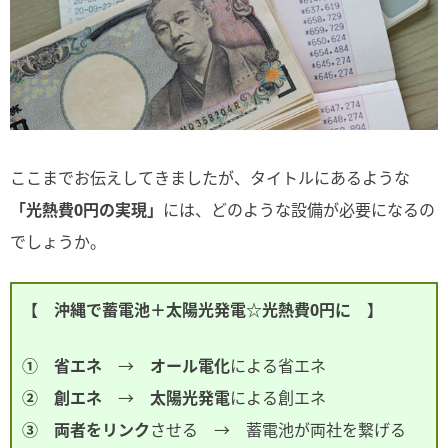
ここまでお伝えしてきましたが、タイトルにあるような
「光熱費0円の実現」
には、どのような設備が必要になるの
でしょうか。
【 沖縄で蓄電池＋太陽光発電☆光熱費0円に 】
① 省エネ
→
オール電化
による省エネ
② 創エネ
→
太陽光発電
による創エネ
③ 両者をリンク
させる → 蓄電池が両社を繋げる