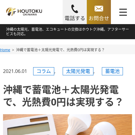
toggle
navigation
Skip
沖縄の太陽光、蓄電池、エコキュートの交換はホウトク沖縄。アフターサー
ビスも対応。
to
content
Skip
Home
沖縄で蓄電池＋太陽光発電で、光熱費0円は実現する？
to
content
2021.06.01
コラム
,
太陽光発電
,
蓄電池
沖縄で蓄電池＋太陽光発電
で、光熱費0円は実現する？