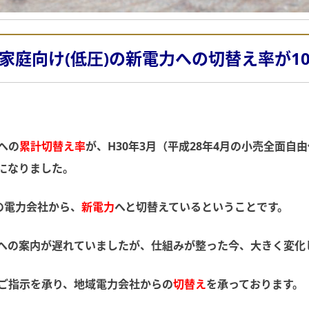
家庭向け(低圧)の新電力への切替え率が1
への
累計切替え率
が、H30年3月（平成28年4月の小売全面自
になりました。
の電力会社から、
新電力
へと切替えているということです。
への案内が遅れていましたが、仕組みが整った今、大きく変化
ご指示を承り、地域電力会社からの
切替え
を承っております。