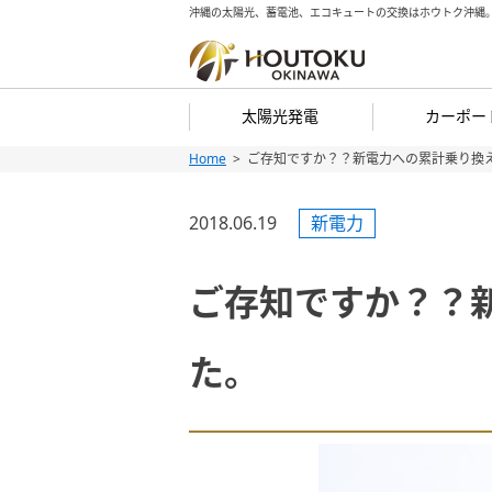
沖縄の太陽光、蓄電池、エコキュートの交換はホウトク沖縄
太陽光発電
カーポー
Home
ご存知ですか？？新電力への累計乗り換え
Skip
Skip
to
to
2018.06.19
新電力
content
content
ご存知ですか？？新
た。