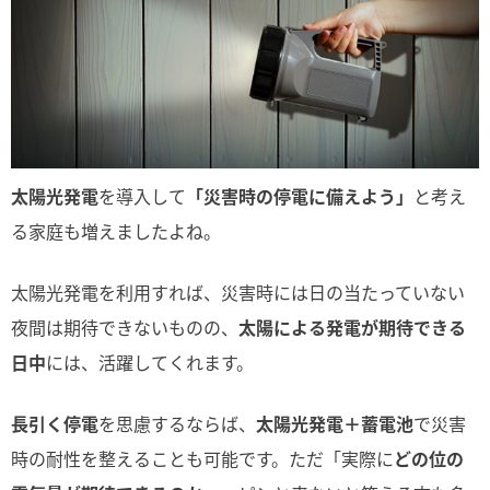
太陽光発電
を導入して
「災害時の停電に備えよう」
と考え
る家庭も増えましたよね。
太陽光発電を利用すれば、災害時には日の当たっていない
夜間は期待できないものの、
太陽による発電が期待できる
日中
には、活躍してくれます。
長引く停電
を思慮するならば、
太陽光発電＋蓄電池
で災害
時の耐性を整えることも可能です。ただ「実際に
どの位の