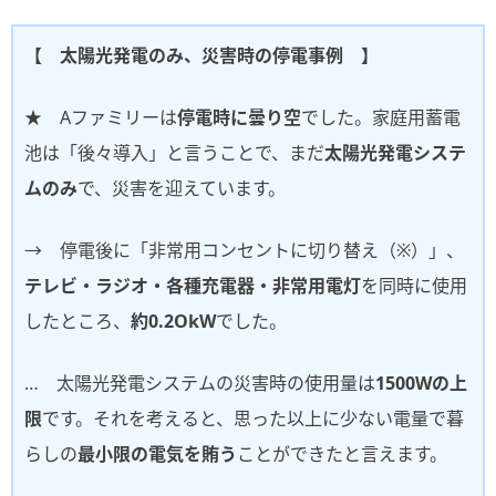
【 太陽光発電のみ、災害時の停電事例 】
★ Aファミリーは
停電時に曇り空
でした。家庭用蓄電
池は「後々導入」と言うことで、まだ
太陽光発電システ
ムのみ
で、災害を迎えています。
→ 停電後に「非常用コンセントに切り替え（※）」、
テレビ・ラジオ・各種充電器・非常用電灯
を同時に使用
したところ、
約0.2OkW
でした。
… 太陽光発電システムの災害時の使用量は
1500Wの上
限
です。それを考えると、思った以上に少ない電量で暮
らしの
最小限の電気を賄う
ことができたと言えます。