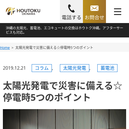
toggle
navigation
Skip
沖縄の太陽光、蓄電池、エコキュートの交換はホウトク沖縄。アフターサー
ビスも対応。
to
content
Skip
Home
太陽光発電で災害に備える☆停電時5つのポイント
to
content
2019.12.21
コラム
,
太陽光発電
,
蓄電池
太陽光発電で災害に備える☆
停電時5つのポイント