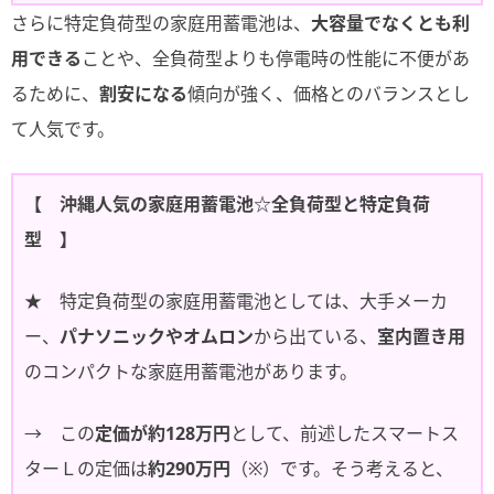
さらに特定負荷型の家庭用蓄電池は、
大容量でなくとも利
用できる
ことや、全負荷型よりも停電時の性能に不便があ
るために、
割安になる
傾向が強く、価格とのバランスとし
て人気です。
【 沖縄人気の家庭用蓄電池☆全負荷型と特定負荷
型 】
★ 特定負荷型の家庭用蓄電池としては、大手メーカ
ー、
パナソニックやオムロン
から出ている、
室内置き用
のコンパクトな家庭用蓄電池があります。
→ この
定価が約128万円
として、前述したスマートス
ターＬの定価は
約290万円
（※）です。そう考えると、