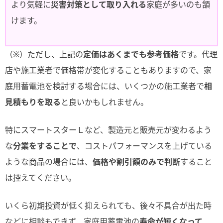
より気軽に
災害対策として取り入れる
家庭が多いのも頷
けます。
（※）ただし、上記の
定価はあくまでも参考価格
です。代理
店や施工業者で価格帯が変化することもありますので、家
庭用蓄電池を検討する場合には、いくつかの施工業者で
相
見積もりを取る
と良いかもしれません。
特にスマートスターＬなど、製造元と販売元が変わるよう
な
分業をすることで
、コストパフォーマンスを上げている
ような商品の場合には、
価格や割引額のみで判断
すること
は控えてください。
いくら初期投資が低く抑えられても、後々不具合が出た時
などに相談もできず、家庭用蓄電池の
寿命が短くなって