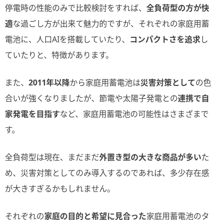
停電時の性能のみで比較検討をすれば、
全負荷型の方が快
適
な過ごし方が出来て魅力的ですが、それぞれの家庭用蓄
電池に、人口AIを搭載していたり、
コンパクトさを追求
し
ていたりと、特徴があります。
また、
2011年以降
から家庭用蓄電池は
災害対策として
の色
合いが強くなりましたが、節電や太陽子発電との
連携で自
家発電を目指す
など、家庭用蓄電池の可能性はさまざまで
す。
全負荷型は現在、まだまだ
外置き型の大きな商品が多い
た
め、災害対策としてのみ導入するのであれば、多少存在感
が大きすぎるかもしれません。
それぞれの
家庭の目的と希望に見合った
家庭用蓄電池のタ