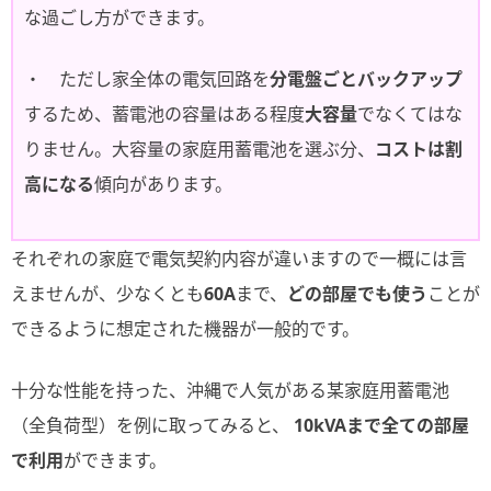
な過ごし方ができます。
・ ただし家全体の電気回路を
分電盤ごとバックアップ
するため、蓄電池の容量はある程度
大容量
でなくてはな
りません。大容量の家庭用蓄電池を選ぶ分、
コストは割
高になる
傾向があります。
それぞれの家庭で電気契約内容が違いますので一概には言
えませんが、少なくとも
60A
まで、
どの部屋でも使う
ことが
できるように想定された機器が一般的です。
十分な性能を持った、沖縄で人気がある某家庭用蓄電池
（全負荷型）を例に取ってみると、
10kVAまで全ての部屋
で利用
ができます。