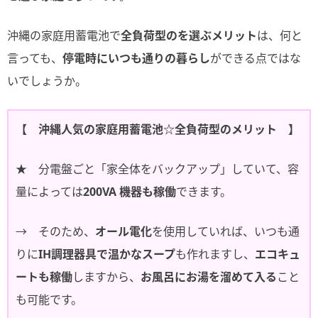
沖縄の家庭用蓄電池で
全負荷型のを選ぶメリット
は、何と
言っても、
停電時にいつも通りの暮らし
ができる点ではな
いでしょうか。
【 沖縄人気の家庭用蓄電池☆全負荷型のメリット 】
★ 分電盤ごと「家全体をバックアップ」していて、容
量によっては
200VA 機器も稼働
できます。
→ そのため、
オール電化
を使用していれば、いつも通
りに
IH調理器具で温かなスープ
も作れますし、
エコキュ
ートも稼働
しますから、
お風呂にお湯を溜めて入る
こと
も可能です。