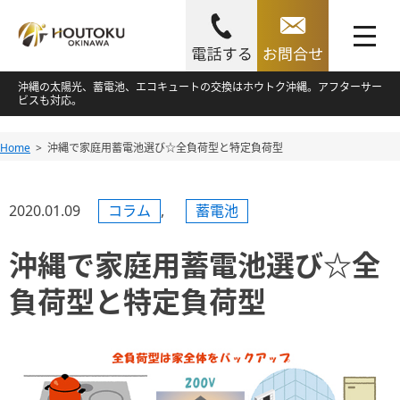
toggle
navigation
Skip
沖縄の太陽光、蓄電池、エコキュートの交換はホウトク沖縄。アフターサー
ビスも対応。
to
content
Skip
Home
沖縄で家庭用蓄電池選び☆全負荷型と特定負荷型
to
content
2020.01.09
コラム
,
蓄電池
沖縄で家庭用蓄電池選び☆全
負荷型と特定負荷型