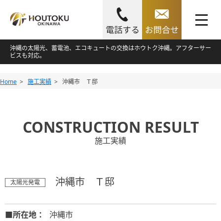
toggle
navigation
Skip
沖縄の太陽光、蓄電池、エコキュートの交換はホウトク沖縄。アフターサー
ビスも対応。
to
content
Skip
Home
施工実績
沖縄市 Ｔ邸
to
content
CONSTRUCTION RESULT
施工実績
沖縄市 Ｔ邸
太陽光発電
■所在地：
沖縄市