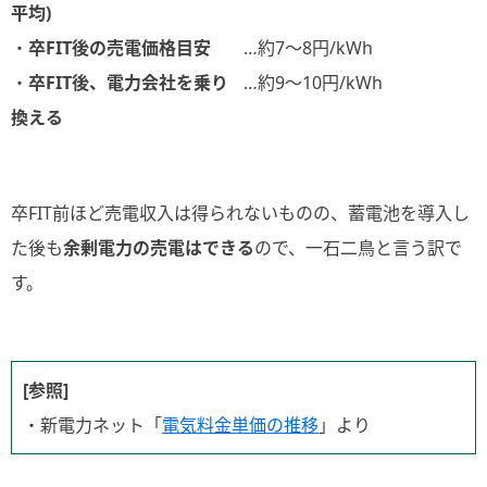
平均)
・
卒FIT後の売電価格目安
…約7～8円/kWh
・
卒FIT後、電力会社を乗り
…約9～10円/kWh
換える
卒FIT前ほど売電収入は得られないものの、蓄電池を導入し
た後も
余剰電力の売電はできる
ので、一石二鳥と言う訳で
す。
[参照]
・新電力ネット「
電気料金単価の推移
」より