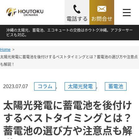
toggle
navigation
Skip
沖縄の太陽光、蓄電池、エコキュートの交換はホウトク沖縄。アフターサー
ビスも対応。
to
content
Home
Skip
太陽光発電に蓄電池を後付けするベストタイミングとは？蓄電池の選び方や注意点
to
も解説！
content
2023.07.07
コラム
,
太陽光発電
,
蓄電池
太陽光発電に蓄電池を後付け
するベストタイミングとは？
蓄電池の選び方や注意点も解