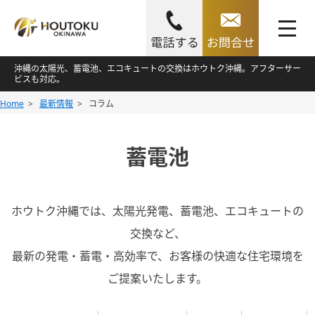
toggle
navigation
Skip
沖縄の太陽光、蓄電池、エコキュートの交換はホウトク沖縄。アフターサー
ビスも対応。
to
Skip
Home
最新情報
コラム
content
to
content
蓄電池
ホウトク沖縄では、太陽光発電、蓄電池、エコキュートの
交換など、
最新の発電・蓄電・高効率で、お客様の快適な住宅環境を
ご提案いたします。